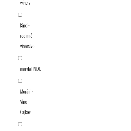
winery
Kinči -
rodinné
vinárstvo
marvlaTINDO
Muráni -
Víno
Čajkov