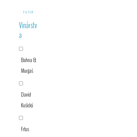
Primary
FILTER
Sidebar
Vinárstv
a
Bahna &
Murgaš
David
Kušický
Frtus