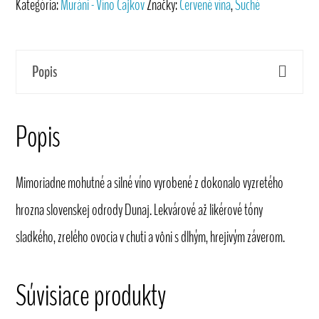
Kategória:
Muráni - Víno Čajkov
Značky:
Červené vína
,
Suché
Popis
Popis
Mimoriadne mohutné a silné víno vyrobené z dokonalo vyzretého
hrozna slovenskej odrody Dunaj. Lekvárové až likérové tóny
sladkého, zrelého ovocia v chuti a vôni s dlhým, hrejivým záverom.
Súvisiace produkty