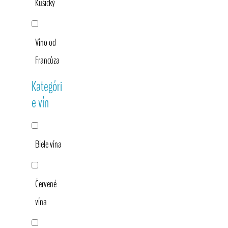
Kušický
Víno od
Francúza
Kategóri
e vín
Biele vína
Červené
vína