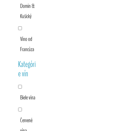
Domin &
Kušický
Víno od
Francúza
Kategóri
e vín
Biele vína
Červené
vína