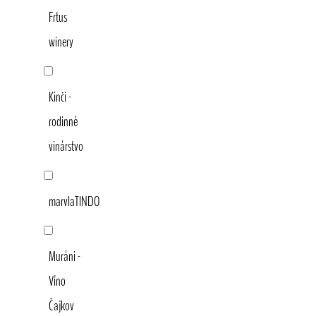
Frtus
winery
Kinči -
rodinné
vinárstvo
marvlaTINDO
Muráni -
Víno
Čajkov