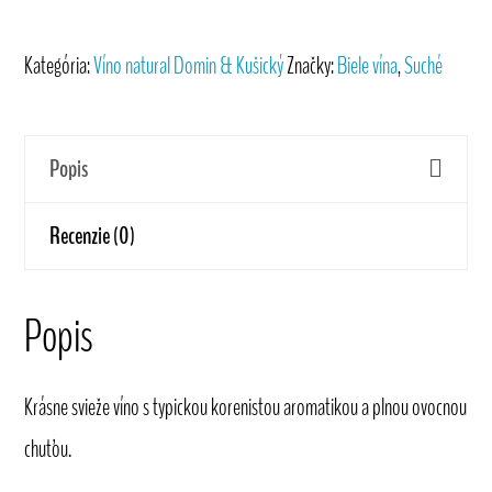
Tramín
červený
Kategória:
Víno natural Domin & Kušický
Značky:
Biele vína
,
Suché
2021
Víno
Popis
natural
Domin
Recenzie (0)
&
Kušický
Popis
Krásne svieže víno s typickou korenistou aromatikou a plnou ovocnou
chuťou.