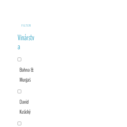
Primary
FILTER
Sidebar
Vinárstv
a
Bahna &
Murgaš
David
Kušický