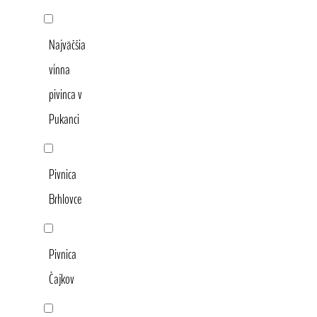
Najväčšia
vínna
pivinca v
Pukanci
Pivnica
Brhlovce
Pivnica
Čajkov