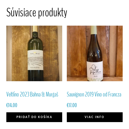
Súvisiace produkty
Veltlíno 2023 Bahna & Murgaš
Sauvignon 2019 Víno od Francza
€
14.00
€
17.00
PRIDAŤ DO KOŠÍKA
VIAC INFO