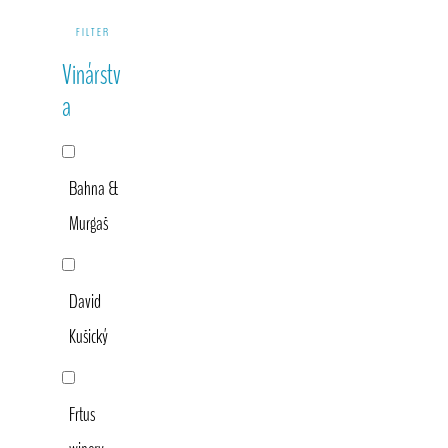
Primary
FILTER
Sidebar
Vinárstv
a
Bahna &
Murgaš
David
Kušický
Frtus