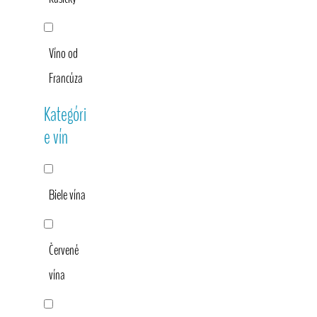
Víno od
Francúza
Kategóri
e vín
Biele vína
Červené
vína