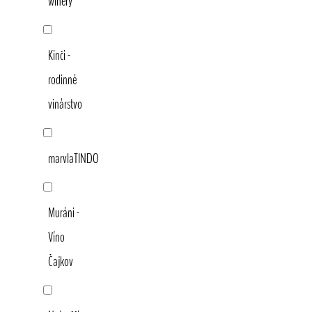
winery
Kinči -
rodinné
vinárstvo
marvlaTINDO
Muráni -
Víno
Čajkov