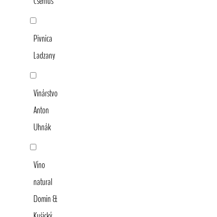
Csernus
Pivnica
Ladzany
Vinárstvo
Anton
Uhnák
Víno
natural
Domin &
Kušický