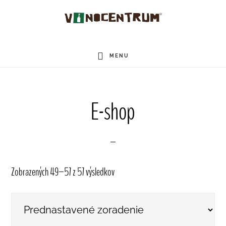
Skip
Skip
to
to
main
primary
MENU
content
sidebar
E-shop
Zobrazených 49–57 z 57 výsledkov