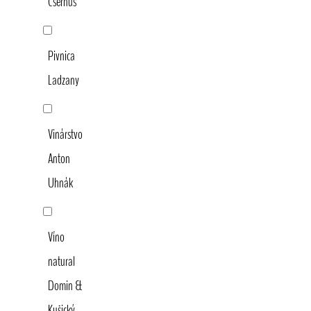
Csernus
Pivnica
Ladzany
Vinárstvo
Anton
Uhnák
Víno
natural
Domin &
Kušický