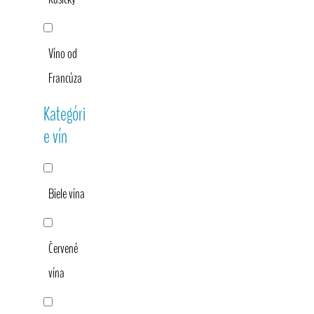
Víno od
Francúza
Kategóri
e vín
Biele vína
Červené
vína