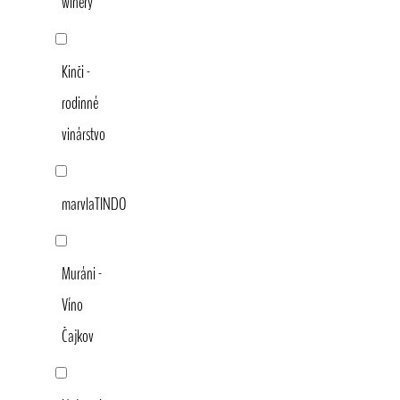
winery
Kinči -
rodinné
vinárstvo
marvlaTINDO
Muráni -
Víno
Čajkov