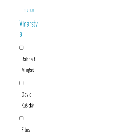
Primary
FILTER
Sidebar
Vinárstv
a
Bahna &
Murgaš
David
Kušický
Frtus