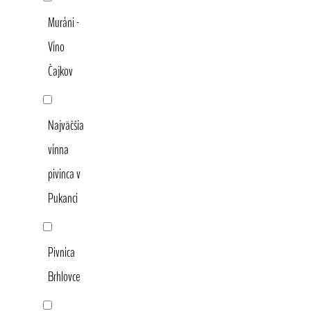
Muráni -
Víno
Čajkov
Najväčšia
vínna
pivinca v
Pukanci
Pivnica
Brhlovce