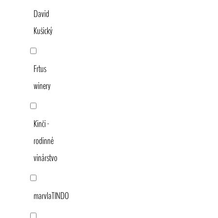
David
Kušický
Frtus
winery
Kinči -
rodinné
vinárstvo
marvlaTINDO