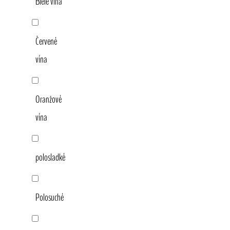
Biele vína
Červené
vína
Oranžové
vína
polosladké
Polosuché