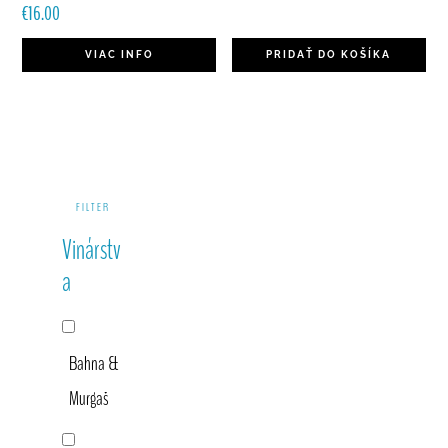
€
16.00
VIAC INFO
PRIDAŤ DO KOŠÍKA
Primary
FILTER
Sidebar
Vinárstv
a
Bahna &
Murgaš