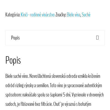
Noria
2023
Kategória:
Kinči - rodinné vinárstvo
Značky:
Biele vína
,
Suché
vinárstvo
Kinči
Popis
Popis
Biele suché víno. Novošľachtená slovenská odroda vznikla krížením
odrôd rizling rýnsky a semilion. Toto víno je spracované autentickým
spôsobom: nakvášalo spolu so šupkami 5 dní. Vyzrievalo v drevených
sudoch, je fľašované bez filtrácie. Chuť je výrazná s bohatým