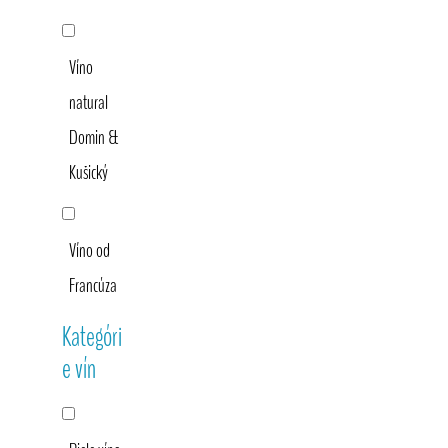
Víno
natural
Domin &
Kušický
Víno od
Francúza
Kategóri
e vín